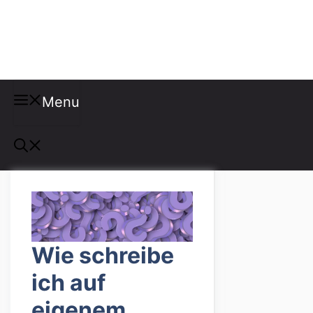
Misspellings
Menu
Wie schreibe
ich auf
eigenem