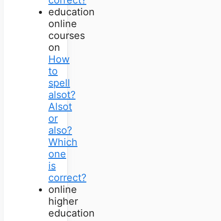
education
online
courses
on
How
to
spell
alsot?
Alsot
or
also?
Which
one
is
correct?
online
higher
education