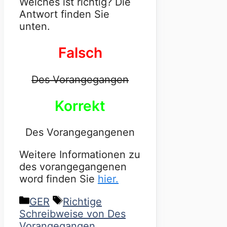
Welches ist richtig? Die
Antwort finden Sie
unten.
Falsch
Des Vorangegangen
Korrekt
Des Vorangegangenen
Weitere Informationen zu
des vorangegangenen
word finden Sie
hier.
Categories
Tags
GER
Richtige
Schreibweise von Des
Vorangegangen