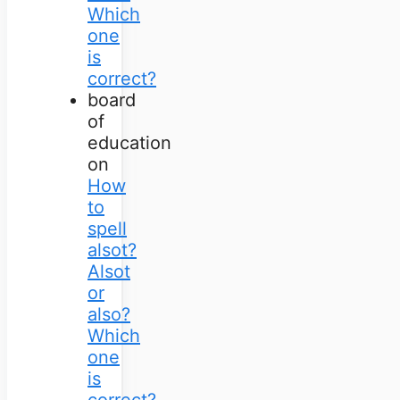
Which
one
is
correct?
board
of
education
on
How
to
spell
alsot?
Alsot
or
also?
Which
one
is
correct?