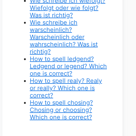
Wie schreibe ich wiefolgt?
Wiefolgt oder wie folgt?
Was ist richtig?
Wie schreibe ich
warscheinlich?
Warscheinlich oder
wahrscheinlich? Was ist
richtig?
How to spell ledgend?
Ledgend or legend? Which
one is correct?
How to spell realy? Realy
or really? Which one is
correct?
How to spell chosing?
Chosing or choosing?
Which one is correct?