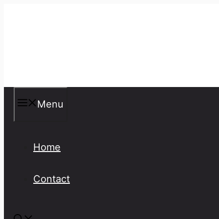
Skip
to
content
Misspellings
Menu
Home
Contact