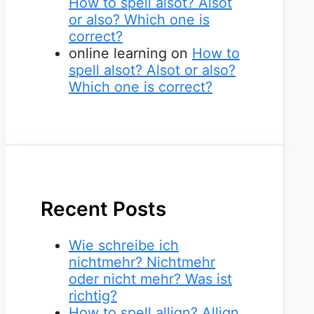
How to spell alsot? Alsot
or also? Which one is
correct?
online learning
on
How to
spell alsot? Alsot or also?
Which one is correct?
Recent Posts
Wie schreibe ich
nichtmehr? Nichtmehr
oder nicht mehr? Was ist
richtig?
How to spell allign? Allign