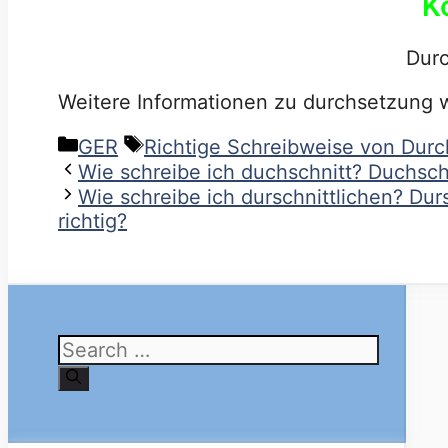
K
Dur
Weitere Informationen zu durchsetzung 
Categories
Tags
GER
Richtige Schreibweise von Dur
Wie schreibe ich duchschnitt? Duchschn
Wie schreibe ich durschnittlichen? Dur
richtig?
Search
for: