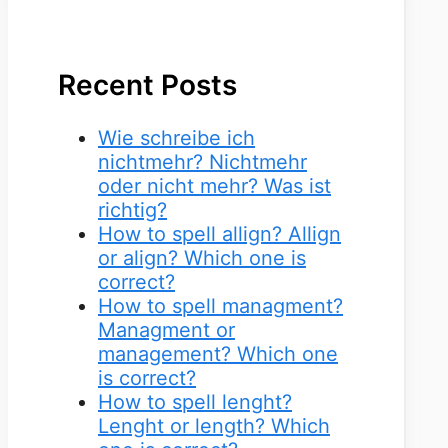
Recent Posts
Wie schreibe ich
nichtmehr? Nichtmehr
oder nicht mehr? Was ist
richtig?
How to spell allign? Allign
or align? Which one is
correct?
How to spell managment?
Managment or
management? Which one
is correct?
How to spell lenght?
Lenght or length? Which