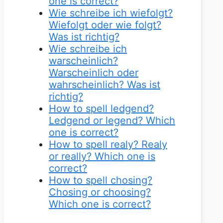
one is correct?
Wie schreibe ich wiefolgt?
Wiefolgt oder wie folgt?
Was ist richtig?
Wie schreibe ich
warscheinlich?
Warscheinlich oder
wahrscheinlich? Was ist
richtig?
How to spell ledgend?
Ledgend or legend? Which
one is correct?
How to spell realy? Realy
or really? Which one is
correct?
How to spell chosing?
Chosing or choosing?
Which one is correct?