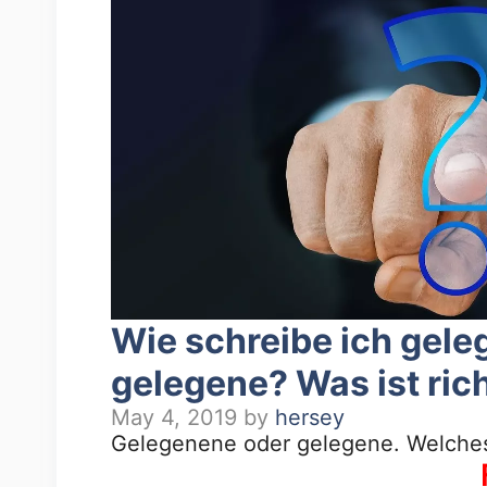
Wie schreibe ich gel
gelegene? Was ist ric
May 4, 2019
by
hersey
Gelegenene oder gelegene. Welches i