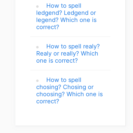
How to spell
ledgend? Ledgend or
legend? Which one is
correct?
How to spell realy?
Realy or really? Which
one is correct?
How to spell
chosing? Chosing or
choosing? Which one is
correct?