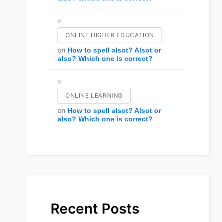
ONLINE HIGHER EDUCATION
on
How to spell alsot? Alsot or
also? Which one is correct?
ONLINE LEARNING
on
How to spell alsot? Alsot or
also? Which one is correct?
Recent Posts