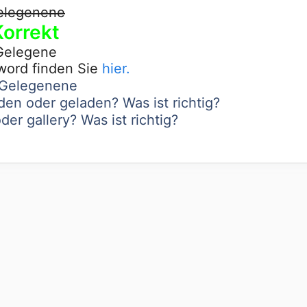
elegenene
Korrekt
Gelegene
word finden Sie
hier.
 Gelegenene
en oder geladen? Was ist richtig?
der gallery? Was ist richtig?