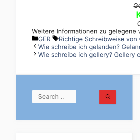
G
Weitere Informationen zu gelegene 
GER
Richtige Schreibweise von
Wie schreibe ich gelanden? Geland
Wie schreibe ich gellery? Gellery o