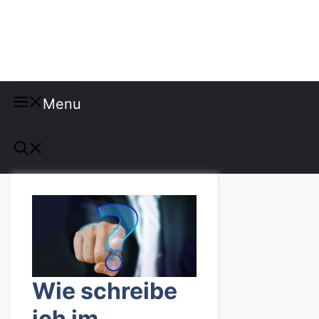
Misspellings
Menu
Wie schreibe
ich im