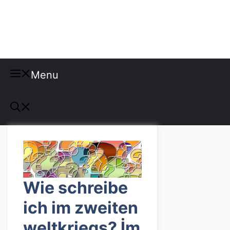
Misspellings
Menu
Wie schreibe
ich im zweiten
weltkriegs? İm