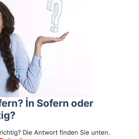
fern? İn Sofern oder
tig?
richtig? Die Antwort finden Sie unten.