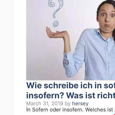
Wie schreibe ich in so
insofern? Was ist rich
March 31, 2019
by
hersey
İn Sofern oder insofern. Welches ist 