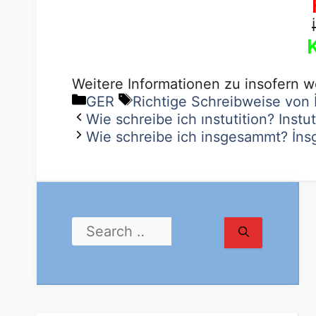
Weitere Informationen zu insofern w
GER
Richtige Schreibweise von 
Wie schreibe ich ınstutition? Instut
Wie schreibe ich insgesammt? İns