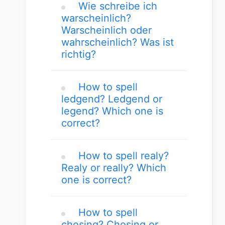
Wie schreibe ich
warscheinlich?
Warscheinlich oder
wahrscheinlich? Was ist
richtig?
How to spell
ledgend? Ledgend or
legend? Which one is
correct?
How to spell realy?
Realy or really? Which
one is correct?
How to spell
chosing? Chosing or