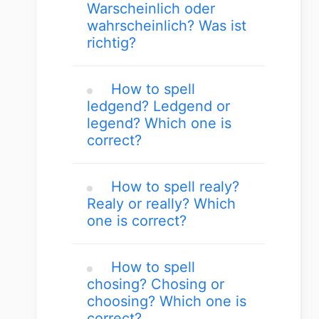
Warscheinlich oder
wahrscheinlich? Was ist
richtig?
How to spell
ledgend? Ledgend or
legend? Which one is
correct?
How to spell realy?
Realy or really? Which
one is correct?
How to spell
chosing? Chosing or
choosing? Which one is
correct?