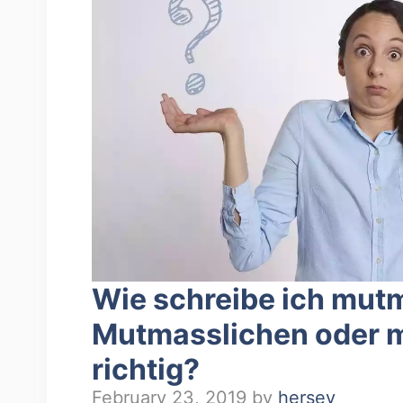
Wie schreibe ich mut
Mutmasslichen oder m
richtig?
February 23, 2019
by
hersey