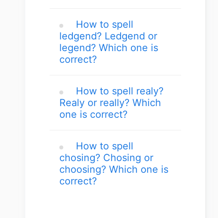
How to spell
ledgend? Ledgend or
legend? Which one is
correct?
How to spell realy?
Realy or really? Which
one is correct?
How to spell
chosing? Chosing or
choosing? Which one is
correct?