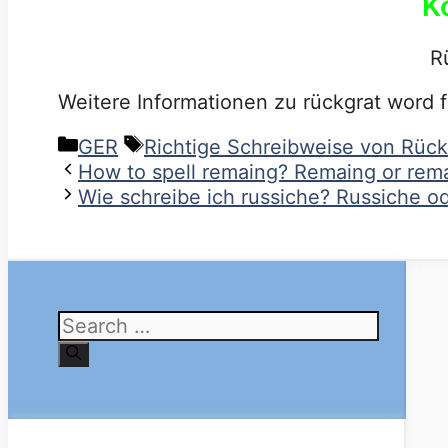
K
R
Weitere Informationen zu rückgrat word 
Categories
Tags
GER
Richtige Schreibweise von Rück
How to spell remaing? Remaing or rema
Wie schreibe ich russiche? Russiche ode
Search
for: