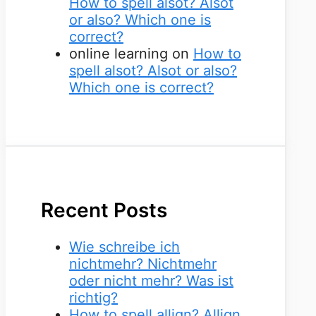
How to spell alsot? Alsot
or also? Which one is
correct?
online learning
on
How to
spell alsot? Alsot or also?
Which one is correct?
Recent Posts
Wie schreibe ich
nichtmehr? Nichtmehr
oder nicht mehr? Was ist
richtig?
How to spell allign? Allign