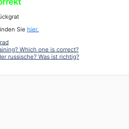
orrekt
ückgrat
finden Sie
hier.
rad
ining? Which one is correct?
r russische? Was ist richtig?