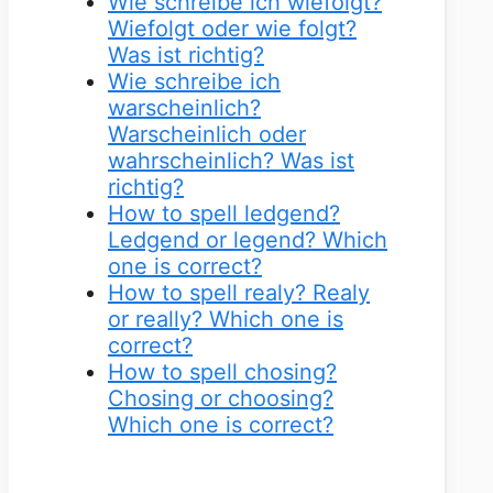
Wie schreibe ich wiefolgt?
Wiefolgt oder wie folgt?
Was ist richtig?
Wie schreibe ich
warscheinlich?
Warscheinlich oder
wahrscheinlich? Was ist
richtig?
How to spell ledgend?
Ledgend or legend? Which
one is correct?
How to spell realy? Realy
or really? Which one is
correct?
How to spell chosing?
Chosing or choosing?
Which one is correct?