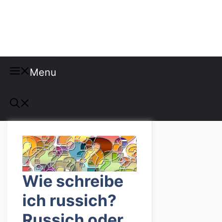
Misspellings
Menu
Wie schreibe
ich russich?
Russich oder