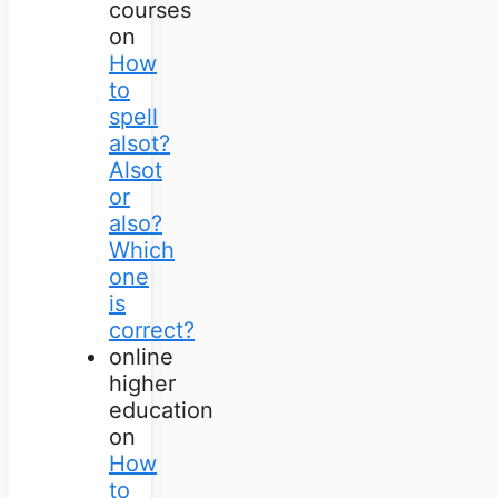
courses
on
How
to
spell
alsot?
Alsot
or
also?
Which
one
is
correct?
online
higher
education
on
How
to