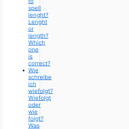
to
spell
lenght?
Lenght
or
length?
Which
one
is
correct?
Wie
schreibe
ich
wiefolgt?
Wiefolgt
oder
wie
folgt?
Was