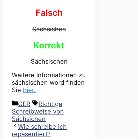
Falsch
Sächsichen
Korrekt
Sächsischen
Weitere Informationen zu
sächsischen word finden
Sie
hier.
Categories
Tags
GER
Richtige
Schreibweise von
Sächsichen
Wie schreibe ich
repäsentiert?