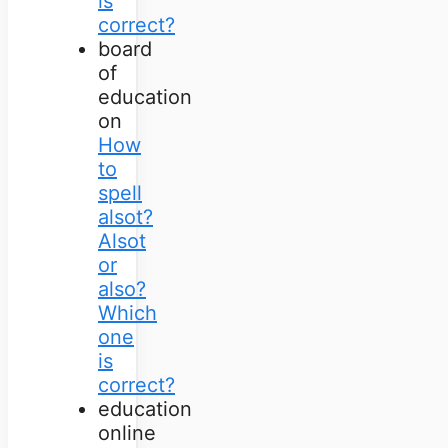
is
correct?
board
of
education
on
How
to
spell
alsot?
Alsot
or
also?
Which
one
is
correct?
education
online