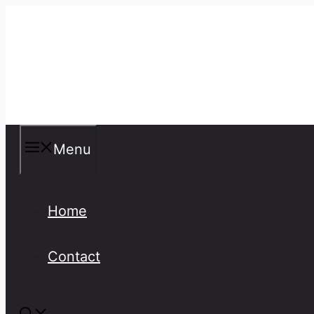
Skip
to
content
Misspellings
Menu
Home
Contact