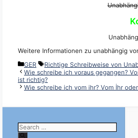
Unabhängi
K
Unabhäng
Weitere Informationen zu unabhängig vo
Categories
Tags
GER
Richtige Schreibweise von Una
Wie schreibe ich voraus gegangen? V
ist richtig?
Wie schreibe ich vom ihr? Vom İhr oder 
Search
for: