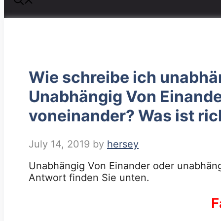
Wie schreibe ich unabhä
Unabhängig Von Einande
voneinander? Was ist ric
July 14, 2019
by
hersey
Unabhängig Von Einander oder unabhängig
Antwort finden Sie unten.
F