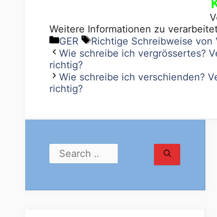
V
Weitere Informationen zu verarbeite
GER
Richtige Schreibweise von 
Wie schreibe ich vergrössertes? V
richtig?
Wie schreibe ich verschienden? V
richtig?