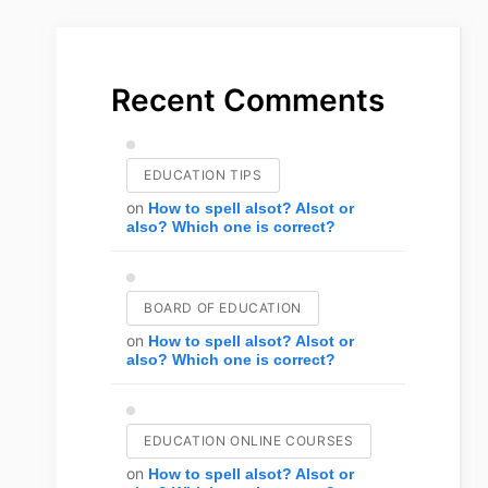
Recent Comments
EDUCATION TIPS
on
How to spell alsot? Alsot or
also? Which one is correct?
BOARD OF EDUCATION
on
How to spell alsot? Alsot or
also? Which one is correct?
EDUCATION ONLINE COURSES
on
How to spell alsot? Alsot or