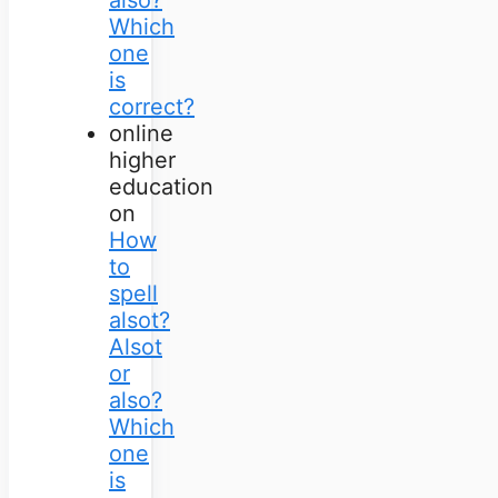
Which
one
is
correct?
online
higher
education
on
How
to
spell
alsot?
Alsot
or
also?
Which
one
is