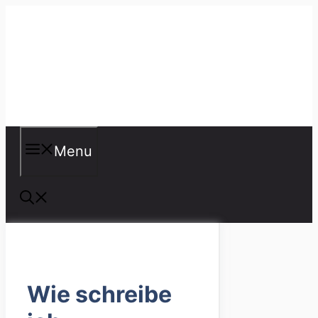
Skip
to
content
Misspellings
Menu
Wie schreibe