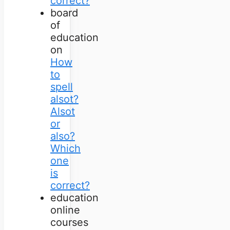
correct?
board
of
education
on
How
to
spell
alsot?
Alsot
or
also?
Which
one
is
correct?
education
online
courses