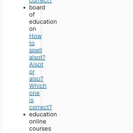
correct?
board
of
education
on
How
to
spell
alsot?
Alsot
or
also?
Which
one
is
correct?
education
online
courses