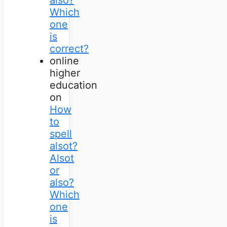
Which
one
is
correct?
online
higher
education
on
How
to
spell
alsot?
Alsot
or
also?
Which
one
is