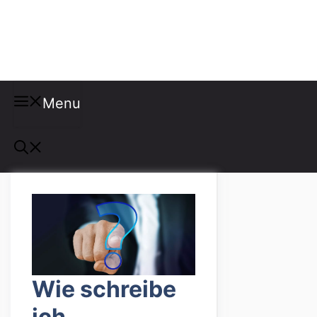
Misspellings
Menu
Wie schreibe
ich