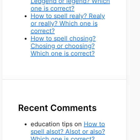
Ledgend or legend? Which
one is correct?
How to spell realy? Realy
or really? Which one is
correct?
How to spell chosing?
Chosing or choosing?
Which one is correct?
Recent Comments
education tips
on
How to
spell alsot? Alsot or also?
Which one is correct?