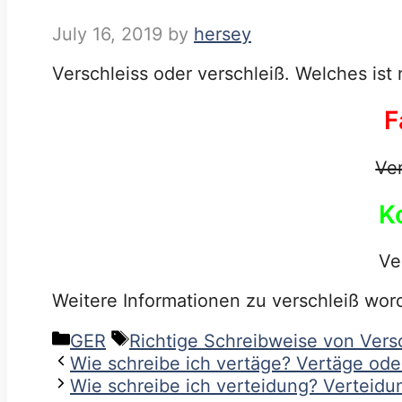
July 16, 2019
by
hersey
Verschleiss oder verschleiß. Welches ist 
F
Ver
K
Ve
Weitere Informationen zu verschleiß wor
Categories
Tags
GER
Richtige Schreibweise von Vers
Wie schreibe ich vertäge? Vertäge oder
Wie schreibe ich verteidung? Verteidun