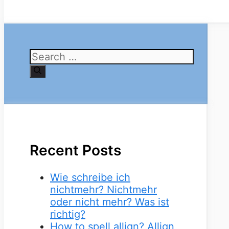
Search
for:
Recent Posts
Wie schreibe ich
nichtmehr? Nichtmehr
oder nicht mehr? Was ist
richtig?
How to spell allign? Allign