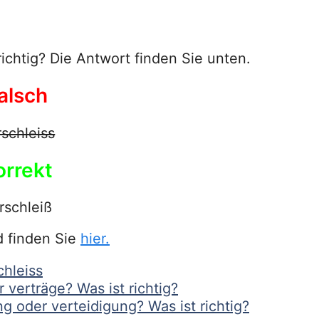
richtig? Die Antwort finden Sie unten.
alsch
schleiss
orrekt
rschleiß
d finden Sie
hier.
chleiss
 verträge? Was ist richtig?
g oder verteidigung? Was ist richtig?