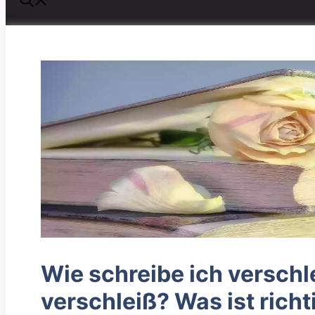
Wie schreibe ich verschl
verschleiß? Was ist richt