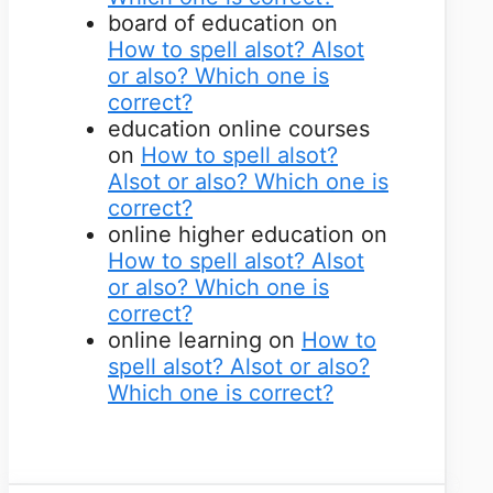
board of education
on
How to spell alsot? Alsot
or also? Which one is
correct?
education online courses
on
How to spell alsot?
Alsot or also? Which one is
correct?
online higher education
on
How to spell alsot? Alsot
or also? Which one is
correct?
online learning
on
How to
spell alsot? Alsot or also?
Which one is correct?