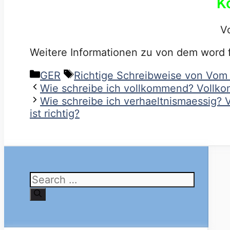
K
V
Weitere Informationen zu von dem word 
Categories
Tags
GER
Richtige Schreibweise von Vo
Wie schreibe ich vollkommend? Vollko
Wie schreibe ich verhaeltnismaessig? 
ist richtig?
Search
for: