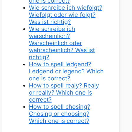
one is correct?
Wie schreibe ich wiefolgt?
Wiefolgt oder wie folgt?
Was ist richtig?
Wie schreibe ich
warscheinlich?
Warscheinlich oder
wahrscheinlich? Was ist
richtig?
How to spell ledgend?
Ledgend or legend? Which
one is correct?
How to spell realy? Realy
or really? Which one is
correct?
How to spell chosing?
Chosing or choosing?
Which one is correct?