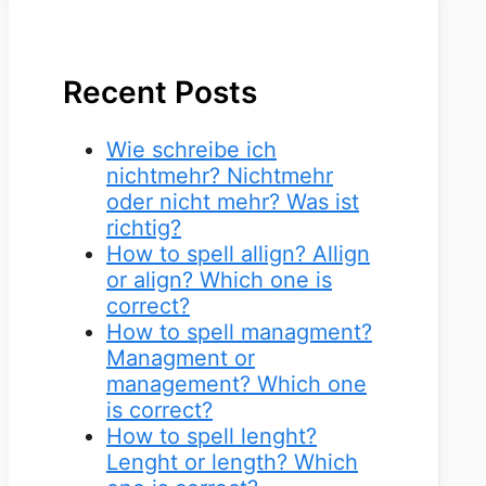
Recent Posts
Wie schreibe ich
nichtmehr? Nichtmehr
oder nicht mehr? Was ist
richtig?
How to spell allign? Allign
or align? Which one is
correct?
How to spell managment?
Managment or
management? Which one
is correct?
How to spell lenght?
Lenght or length? Which