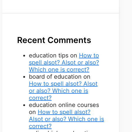
Recent Comments
education tips
on
How to
spell alsot? Alsot or also?
Which one is correct?
board of education
on
How to spell alsot? Alsot
or also? Which one is
correct?
education online courses
on
How to spell alsot?
Alsot or also? Which one is
correct?