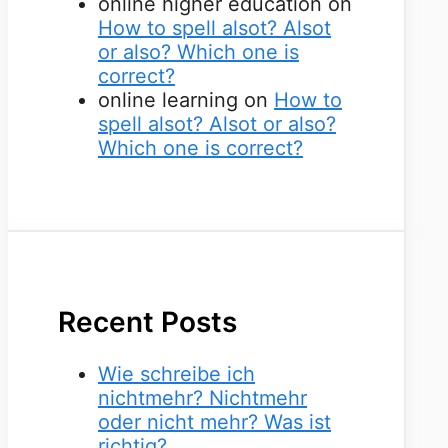
online higher education
on
How to spell alsot? Alsot
or also? Which one is
correct?
online learning
on
How to
spell alsot? Alsot or also?
Which one is correct?
Recent Posts
Wie schreibe ich
nichtmehr? Nichtmehr
oder nicht mehr? Was ist
richtig?