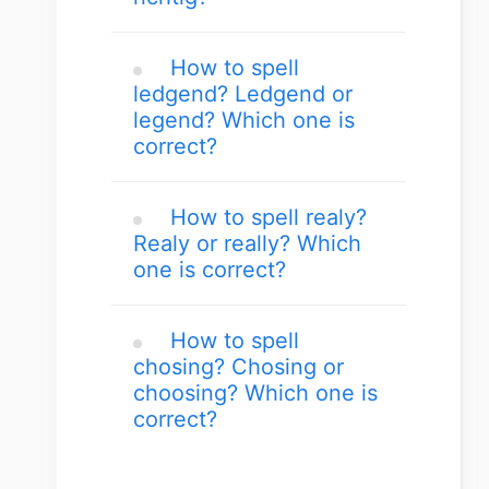
How to spell
ledgend? Ledgend or
legend? Which one is
correct?
How to spell realy?
Realy or really? Which
one is correct?
How to spell
chosing? Chosing or
choosing? Which one is
correct?