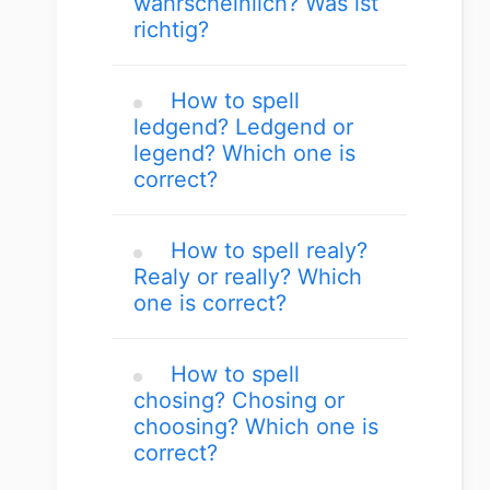
wahrscheinlich? Was ist
richtig?
How to spell
ledgend? Ledgend or
legend? Which one is
correct?
How to spell realy?
Realy or really? Which
one is correct?
How to spell
chosing? Chosing or
choosing? Which one is
correct?