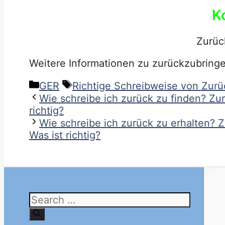
K
Zurüc
Weitere Informationen zu zurückzubring
Categories
Tags
GER
Richtige Schreibweise von Zurü
Wie schreibe ich zurück zu finden? Zu
richtig?
Wie schreibe ich zurück zu erhalten? 
Was ist richtig?
Search
for: