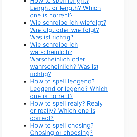
How to spell lenght?
Lenght or length? Which
one is correct?
Wie schreibe ich wiefolgt?
Wiefolgt oder wie folgt?
Was ist richtig?
Wie schreibe ich
warscheinlich?
Warscheinlich oder
wahrscheinlich? Was ist
richtig?
How to spell ledgend?
Ledgend or legend? Which
one is correct?
How to spell realy? Realy
or really? Which one is
correct?
How to spell chosing?
Chosing or choosing?