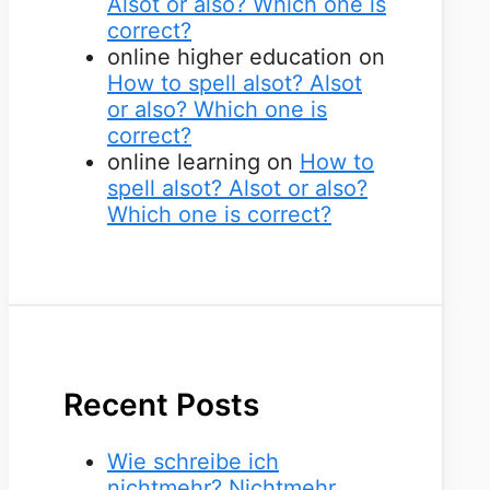
Alsot or also? Which one is
correct?
online higher education
on
How to spell alsot? Alsot
or also? Which one is
correct?
online learning
on
How to
spell alsot? Alsot or also?
Which one is correct?
Recent Posts
Wie schreibe ich
nichtmehr? Nichtmehr