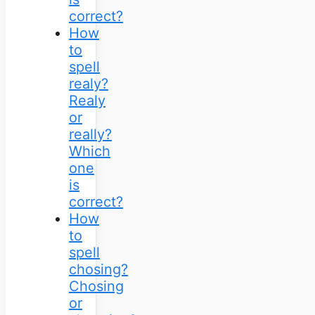
correct?
How
to
spell
realy?
Realy
or
really?
Which
one
is
correct?
How
to
spell
chosing?
Chosing
or