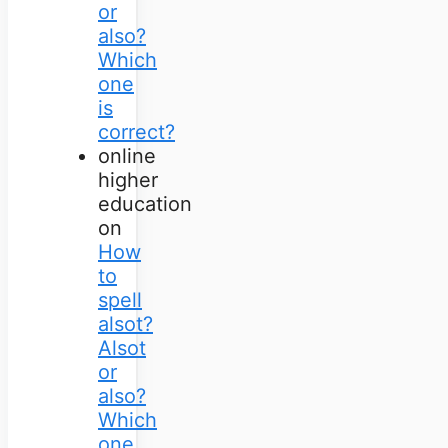
or
also?
Which
one
is
correct?
online
higher
education
on
How
to
spell
alsot?
Alsot
or
also?
Which
one