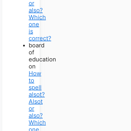
or
also?
Which
one
is
correct?
board
of
education
on
How
to
spell
alsot?
Alsot
or
also?
Which
one