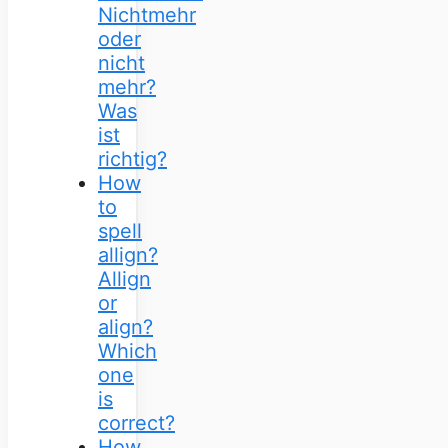
Nichtmehr
oder
nicht
mehr?
Was
ist
richtig?
How
to
spell
allign?
Allign
or
align?
Which
one
is
correct?
How