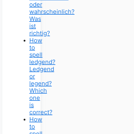
oder
wahrscheinlich?
Was
ist
richtig?
How
to
spell
ledgend?
Ledgend
or
legend?
Which
one
is
correct?
How
to
spell