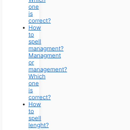
one
is
correct?
How
to
spell
managment?
Managment
or
management?
Which
one
is
correct?
How
to
spell
lenght?