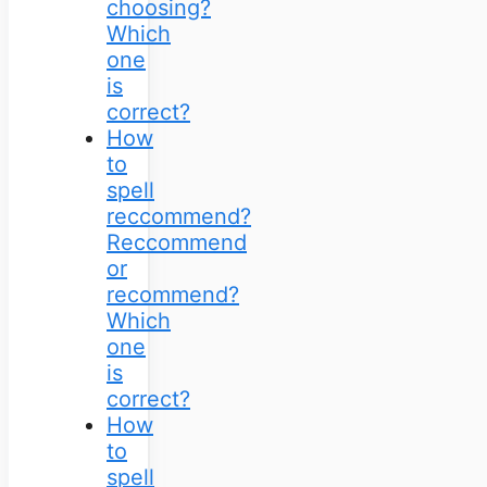
choosing?
Which
one
is
correct?
How
to
spell
reccommend?
Reccommend
or
recommend?
Which
one
is
correct?
How
to
spell