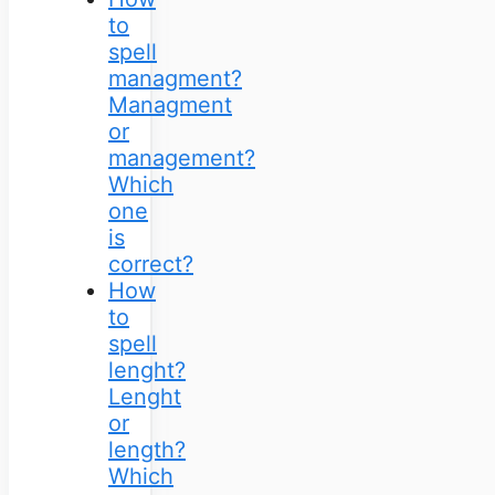
to
spell
managment?
Managment
or
management?
Which
one
is
correct?
How
to
spell
lenght?
Lenght
or
length?
Which