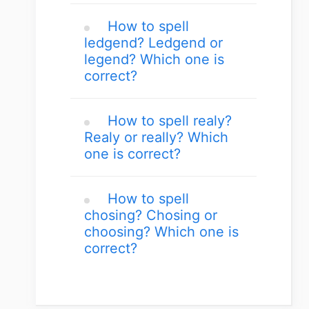
How to spell
ledgend? Ledgend or
legend? Which one is
correct?
How to spell realy?
Realy or really? Which
one is correct?
How to spell
chosing? Chosing or
choosing? Which one is
correct?