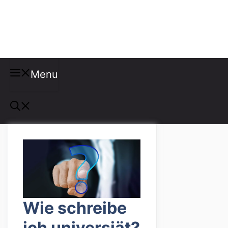
Misspellings
Menu
Wie schreibe
ich universiät?