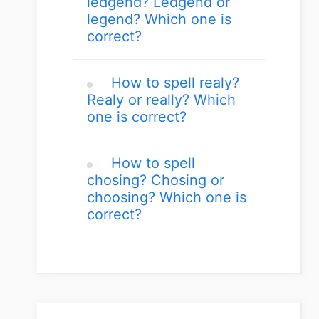
ledgend? Ledgend or
legend? Which one is
correct?
How to spell realy?
Realy or really? Which
one is correct?
How to spell
chosing? Chosing or
choosing? Which one is
correct?