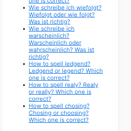
one is correct?
Wie schreibe ich wiefolgt?
Wiefolgt oder wie folgt?
Was ist richtig?
Wie schreibe ich
warscheinlich?
Warscheinlich oder
wahrscheinlich? Was ist
richtig?
How to spell ledgend?
Ledgend or legend? Which
one is correct?
How to spell realy? Realy
or really? Which one is
correct?
How to spell chosing?
Chosing or choosing?
Which one is correct?