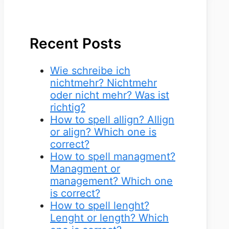
Recent Posts
Wie schreibe ich
nichtmehr? Nichtmehr
oder nicht mehr? Was ist
richtig?
How to spell allign? Allign
or align? Which one is
correct?
How to spell managment?
Managment or
management? Which one
is correct?
How to spell lenght?
Lenght or length? Which