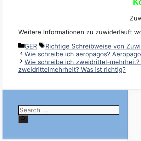
K
Zuw
Weitere Informationen zu zuwiderläuft w
Categories
Tags
GER
Richtige Schreibweise von Zuwi
Wie schreibe ich aeropagos? Aeropagos
Wie schreibe ich zweidrittel-mehrheit?
zweidrittelmehrheit? Was ist richtig?
Search
for: